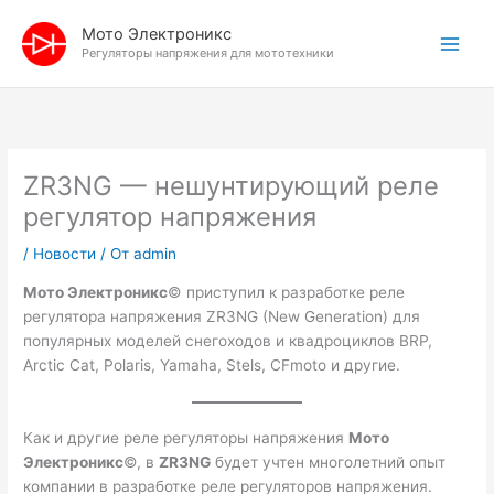
Перейти
Мото Электроникс
к
Регуляторы напряжения для мототехники
содержимому
ZR3NG — нешунтирующий реле
регулятор напряжения
/
Новости
/ От
admin
Мото Электроникс
© приступил к разработке реле
регулятора напряжения ZR3NG (New Generation) для
популярных моделей снегоходов и квадроциклов BRP,
Arctic Cat, Polaris, Yamaha, Stels, CFmoto и другие.
Как и другие реле регуляторы напряжения
Мото
Электроникс
©, в
ZR3NG
будет учтен многолетний опыт
компании в разработке реле регуляторов напряжения.