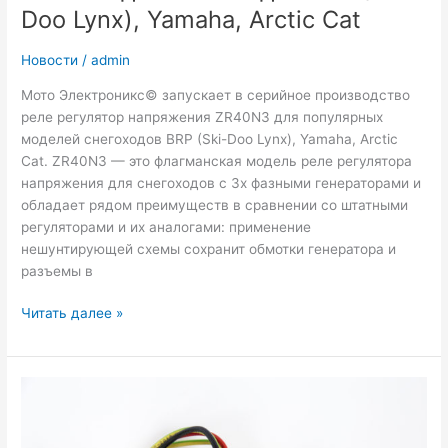
Doo Lynx), Yamaha, Arctic Cat
Новости
/
admin
Мото Электроникс© запускает в серийное производство
реле регулятор напряжения ZR40N3 для популярных
моделей снегоходов BRP (Ski-Doo Lynx), Yamaha, Arctic
Cat. ZR40N3 — это флагманская модель реле регулятора
напряжения для снегоходов с 3х фазными генераторами и
обладает рядом преимуществ в сравнении со штатными
регуляторами и их аналогами: применение
нешунтирующей схемы сохранит обмотки генератора и
разъемы в
Реле
Читать далее »
Регулятор
напряжения
ZR40N3
для
снегоходов
BRP