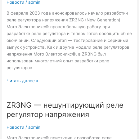
Новости
/
admin
В феврале 2023 года анонсировалось начало разработки
реле регулятора напряжения ZR3NG (New Generation).
Мото Электроникс© провел большую работу при
разработке реле регулятора и теперь готов сообщить об её
окончании. Следующий этап — тестирование и серийный
выпуск устройств. Как и другие модели реле регуляторов
напряжения Мото Электроникс©, в ZR3NG был
использован многолетний опыт разработки реле
регуляторов
Реле
Читать далее »
регулятор
напряжения
ZR3NG
ZR3NG — нешунтирующий реле
—
регулятор напряжения
завершение
разработки
Новости
/
admin
Мото Электроникс© приступил к разработке реле