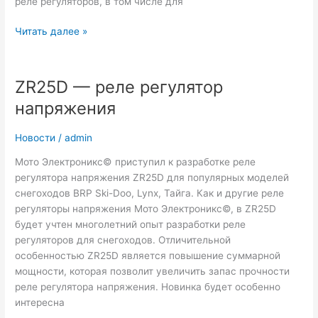
реле регуляторов, в том числе для
Реле
Читать далее »
регулятор
напряжения
ZR25D
ZR25D — реле регулятор
—
напряжения
завершение
разработки
Новости
/
admin
Мото Электроникс© приступил к разработке реле
регулятора напряжения ZR25D для популярных моделей
снегоходов BRP Ski-Doo, Lynx, Тайга. Как и другие реле
регуляторы напряжения Мото Электроникс©, в ZR25D
будет учтен многолетний опыт разработки реле
регуляторов для снегоходов. Отличительной
особенностью ZR25D является повышение суммарной
мощности, которая позволит увеличить запас прочности
реле регулятора напряжения. Новинка будет особенно
интересна