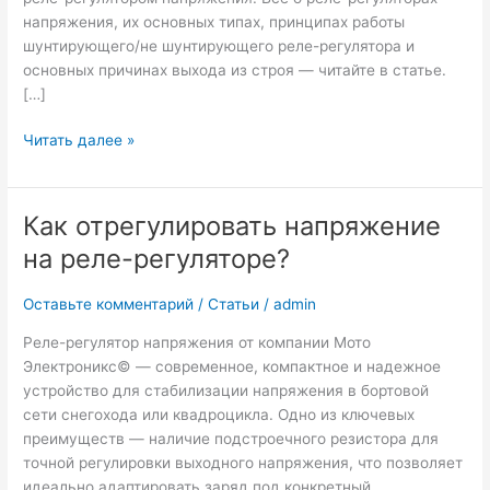
напряжения, их основных типах, принципах работы
шунтирующего/не шунтирующего реле-регулятора и
основных причинах выхода из строя — читайте в статье.
[…]
Что
Читать далее »
такое
реле-
регулятор
Как отрегулировать напряжение
напряжения?
на реле-регуляторе?
Типы
и
Оставьте комментарий
/
Статьи
/
admin
принцип
работы.
Реле-регулятор напряжения от компании Мото
Почему
Электроникс© — современное, компактное и надежное
сгорают
устройство для стабилизации напряжения в бортовой
реле-
сети снегохода или квадроцикла. Одно из ключевых
регуляторы?
преимуществ — наличие подстроечного резистора для
точной регулировки выходного напряжения, что позволяет
идеально адаптировать заряд под конкретный