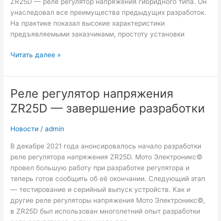
ZR25D — реле регулятор напряжения гибридного типа. Он
унаследовал все преимущества предыдущих разработок.
На практике показал высокие характеристики
предъявляемыми заказчиками, простоту установки
Серийное
Читать далее »
производство
Реле
Регулятора
Реле регулятор напряжения
напряжения
ZR25D — завершение разработки
ZR25D
Новости
/
admin
В декабре 2021 года анонсировалось начало разработки
реле регулятора напряжения ZR25D. Мото Электроникс©
провел большую работу при разработке регулятора и
теперь готов сообщить об её окончании. Следующий этап
— тестирование и серийный выпуск устройств. Как и
другие реле регуляторы напряжения Мото Электроникс©,
в ZR25D был использован многолетний опыт разработки