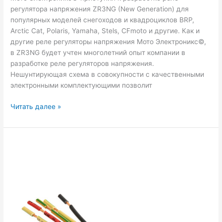
регулятора напряжения ZR3NG (New Generation) для
популярных моделей снегоходов и квадроциклов BRP,
Arctic Cat, Polaris, Yamaha, Stels, CFmoto и другие. Как и
другие реле регуляторы напряжения Мото Электроникс©,
в ZR3NG будет учтен многолетний опыт компании в
разработке реле регуляторов напряжения.
Нешунтирующая схема в совокупности с качественными
электронными комплектующими позволит
ZR3NG
Читать далее »
—
нешунтирующий
реле
регулятор
напряжения