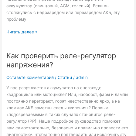
аккумулятор (свинцовый, AGM, гелевый). Если вы
столкнулись с недозарядом или перезарядом АКБ, эту
проблему
Как
Читать далее »
отрегулировать
напряжение
на
Как проверить реле-регулятор
реле-
напряжения?
регуляторе?
Оставьте комментарий
/
Статьи
/
admin
У вас разряжается аккумулятор на снегоходе,
квадроцикле или мотоцикле? Или, наоборот, фары и лампы
постоянно перегорают, горят неестественно ярко, а на
клеммах АКБ заметны следы «кипения»? Первым
«подозреваемым» в таких случаях становится реле-
регулятор (РР). Наше подробное руководство поможет
вам самостоятельно, безопасно и правильно провести его
диагностику, чтобы точно подтвердить или исключить эту