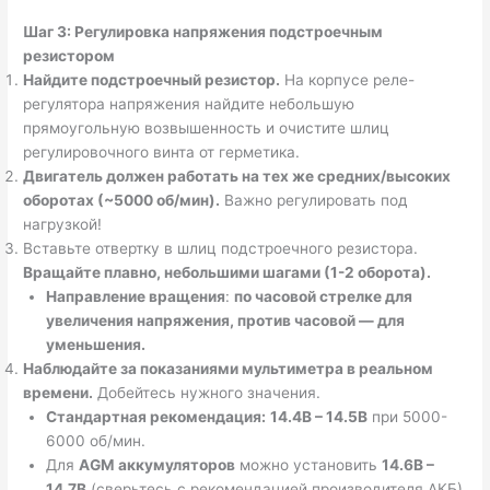
Шаг 3: Регулировка напряжения подстроечным
резистором
Найдите подстроечный резистор.
На корпусе реле-
регулятора напряжения найдите небольшую
прямоугольную возвышенность и очистите шлиц
регулировочного винта от герметика.
Двигатель должен работать на тех же средних/высоких
оборотах (~5000 об/мин).
Важно регулировать под
нагрузкой!
Вставьте отвертку в шлиц подстроечного резистора.
Вращайте плавно, небольшими шагами (1-2 оборота).
Направление вращения
:
по часовой стрелке для
увеличения напряжения, против часовой — для
уменьшения.
Наблюдайте за показаниями мультиметра в реальном
времени.
Добейтесь нужного значения.
Стандартная рекомендация:
14.4В – 14.5В
при 5000-
6000 об/мин.
Для
AGM аккумуляторов
можно установить
14.6В –
14.7В
(сверьтесь с рекомендацией производителя АКБ).